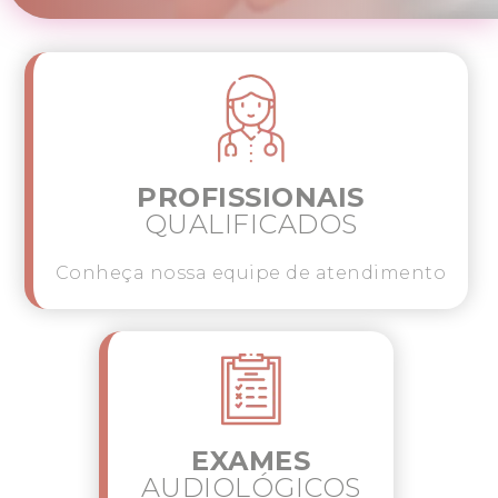
(multimarcas). Nossas fonoaudiólogas
atendem toda região de Caxias do Sul, com
enfoque em treinamento auditivo
acusticamente controlado (cabine),
treinamento auditivo informal, terapia de
processamento auditivo, dificuldades de
aprendizagem, distúrbios de leitura e escrita.
PROFISSIONAIS
QUALIFICADOS
Conheça nossa equipe de atendimento
EXAMES
AUDIOLÓGICOS