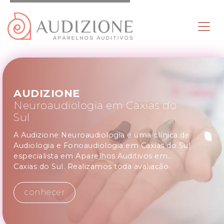
AUDIZIONE
Neuroaudiologia em Caxias do
Sul
A Audizione Neuroaudiologia é uma clínica de
Audiologia e Fonoaudiologia em Caxias do Sul
especialista em Aparelhos Auditivos em
Caxias do Sul. Realizamos toda avaliação
audiológica para bebês, crianças, adultos e
idosos. Avaliação e Reabilitação de tonturas e
conhecer
vertigens. Eletrofisiologia da audição.
Processamento auditivo central. Adaptação e
verificação de aparelhos audição